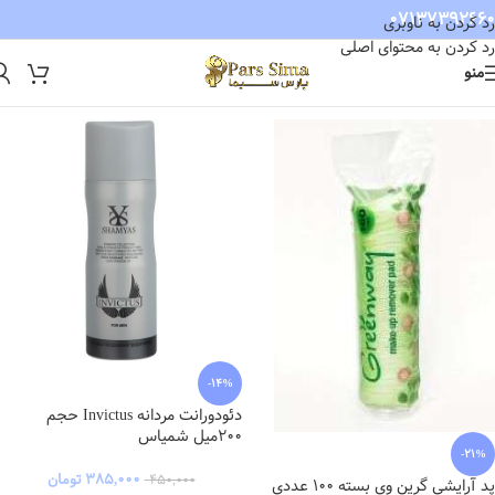
07137392660
رد کردن به ناوبری
رد کردن به محتوای اصلی
منو
-14%
دئودورانت مردانه Invictus حجم
200میل شمیاس
-21%
۳۸۵,۰۰۰
تومان
۴۵۰,۰۰۰
پد آرایشی گرین وی بسته 100 عددی