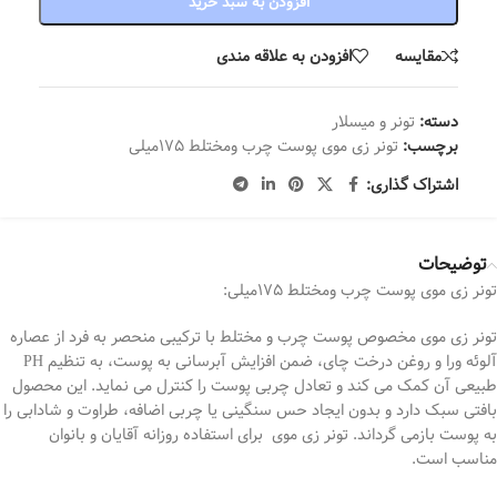
افزودن به سبد خرید
مقایسه
افزودن به علاقه مندی
دسته:
تونر و میسلار
برچسب:
تونر زی موی پوست چرب ومختلط 175میلی
اشتراک گذاری:
توضیحات
تونر زی موی پوست چرب ومختلط 175میلی:
تونر زی موی مخصوص پوست چرب و مختلط با ترکیبی منحصر به فرد از عصاره
آلوئه ورا و روغن درخت چای، ضمن افزایش آبرسانی به پوست، به تنظیم PH
طبیعی آن کمک می کند و تعادل چربی پوست را کنترل می نماید. این محصول
بافتی سبک دارد و بدون ایجاد حس سنگینی یا چربی اضافه، طراوت و شادابی را
به پوست بازمی گرداند. تونر زی موی برای استفاده روزانه آقایان و بانوان
مناسب است.