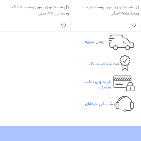
ژل شستشو زی موی پوست چرب
ژل شستشو زی موی پوست خشک
ومختلط175میلی
وحساس 175میلی