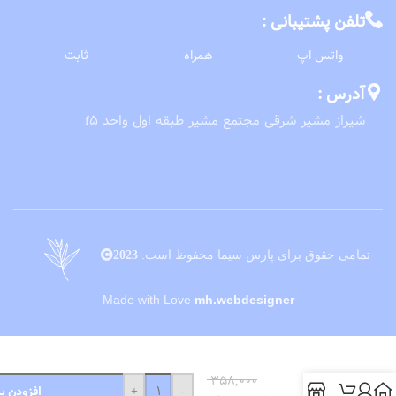
تلفن پشتیبانی :
واتس اپ
همراه
ثابت
آدرس :
شیراز مشیر شرقی مجتمع مشیر طبقه اول واحد f5
تمامی حقوق برای پارس سیما محفوظ است.
2023
Made with Love
mh.webdesigner
تونر زی
موی
۳۵۸,۰۰۰
پوست
+
-
افزودن ب