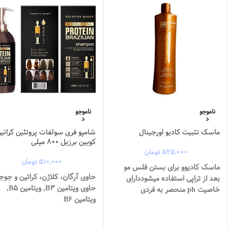
ناموجو
ناموجو
د
د
ماسک تثبیت کادیو اورجینال
شامپو فری سولفات پروتئین کراتی
کویین برزیل ۸۰۰ میلی
۵۲۵,۰۰۰
تومان
۵۱۰,۰۰۰
تومان
ماسک کادیوو برای بستن فلس مو
حاوی آرگان، کلاژن، کراتین و جوجو
بعد از تراپی استفاده میشود
دارای
حاوی ویتامین B3, ویتامین B5,
خاصیت ph منحصر به فردی
ویتامین B6
میباشد
که میتواند به راحتی فلس
افزایش استحکام مو و حالت پذیری
انواع مو پس از تراپی را ببند
و باعث
افزایش رشد طبیعی و شادابی مو
بالا رفتن کیفیت و ماندگاری تراپی