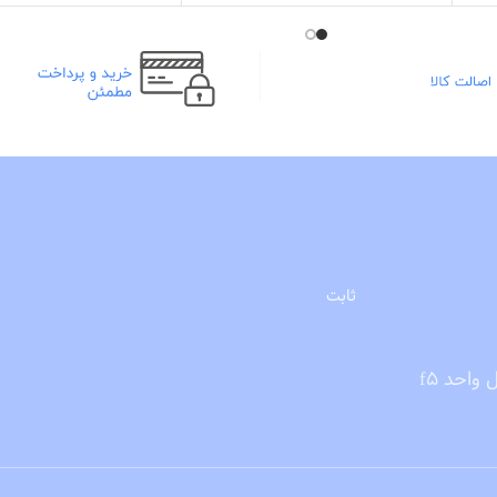
مناسب موهای کراتینه شده
مناسب انواع مو
آبرسانی هر چه سریع تر موها
100 میل
ثابت
احد f5