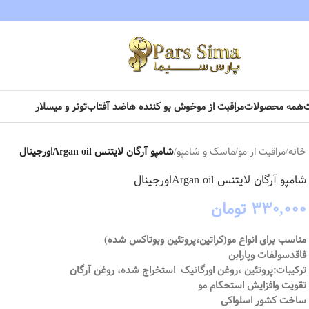
همه محصولات
مراقبت از مو
خوش بو کننده ها
ضد آفتاب
تونر و میسلار
خانه
/
مراقبت از مو
/
ماسک و شامپو
/
شامپو آرگان لایتنس Argan oilاورجینال
شامپو آرگان لایتنس Argan oilاورجینال
۳۳۰,۰۰۰
تومان
مناسب برای انواع مو(کراتین،پروتئین وبوتاکس شده)
فاقدسولفات وپارابن
ترکیبات:پروتئین ،روغن اورگانیک استخراج شده، روغن آرگان
تقویت وافزایش استحکام مو
ساخت کشور اسلواکی