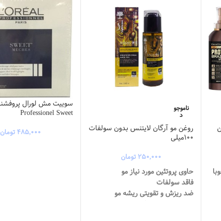
ناموجو
Professionel Sweet
د
ن
روغن مو آرگان لایتنس بدون سولفات
۴۸۵,۰۰۰
تومان
100میلی
۲۵۰,۰۰۰
تومان
با
حاوی پروتئین مورد نیاز مو
فاقد سولفات
ضد ریزش و تقویتی ریشه مو
 مو
ضد وز و ضد خشکی مو
حجم دهنده و ضد موخوره