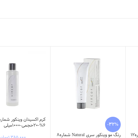
-32%
6%-20حجمی-1000میلی
رنگ مو وینکور سری Natural شماره12
رنگ مو وینکور سری Natural شماره8
۳۸۵,۰۰۰
تومان