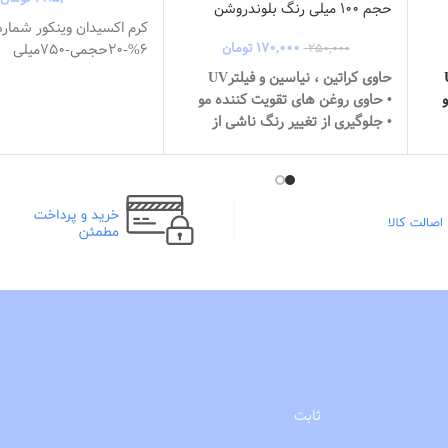
حجم 100 میلی رنگ بلوندروشن
۱۷۰,۰۰۰
تومان
6%-20حجمی-750میلی
۲۵۰,۰۰۰
حاوی کراتین ، نیاسین و فیلترUV
• حاوی روغن های تقویت کننده مو
• جلوگیری از تغییر رنگ ناشی از
اشعه خورشید
• مرطوب کننده و تغذیه کننده مو
• نرم و درخشان کننده مو
• عصاره برگ بامبو
• حاوی اسید اسکوربیک
ماندگاری بالا
حجم 100میلی
ثابت